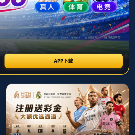
态
**英超激战：切尔西2-2战平埃弗顿，西姆斯末段绝平**
英超联赛总是充满激情与悬念，而切尔西与埃弗顿之间的对决更是让