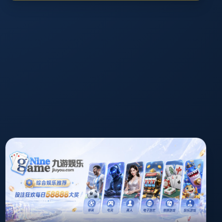
英超第28輪切爾西2-2
发布日期：2026
人大呼过瘾。在第28轮的这场比赛中，切尔西以2-2战平埃弗顿