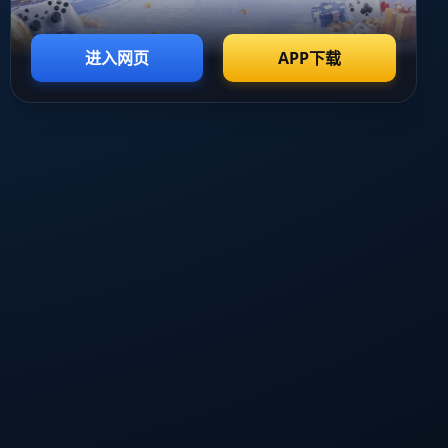
，切尔西迅速掌控场上节奏，展示了他们一贯稳健的控球技术和高效的
，再次将比分反超。这个阶段的切尔西如猛虎出笼，给埃弗顿制造了巨
埃弗顿从斯坦福桥艰难带走一分。