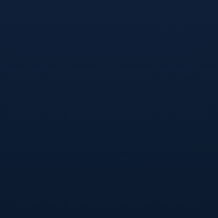
LEARN MORE
2026-06-14T09:51:49+08:00
麦肯尼：期待战胜博德闪耀
成为转折点；斯帕莱
LEARN MORE
2026-06-14T09:51:48+08:00
德保罗挺身而出，阻止男子
推开孩子与梅西合影
LEARN MORE