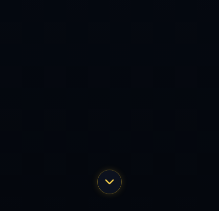
关于我们
产品服务
新闻资讯
联系方式
Copyright 2024
C7娱乐 - C7娱乐官方下载
All Rights by
C7娱乐官方