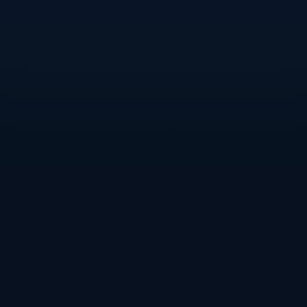
睐，米体：尤文全力争取”
LEARN MORE
LEARN MORE
2026-06-12T09:51:45+08:00
2026-06-12T09:51:43+08:00
热刺难题：中场失衡与创造
勒沃库森强势回击！瓜迪奥
力困局，换帅并非万能解
拉轻视，他们用实力反击
LEARN MORE
LEARN MORE
MORE PRODUCTS