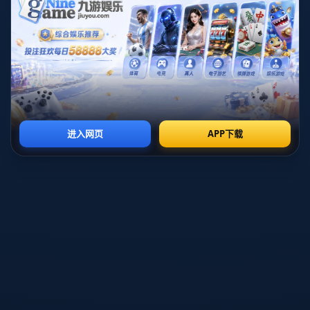
在激烈的德乙联赛中，汉诺威96和明斯特普鲁士的对决无
**比赛前瞻**