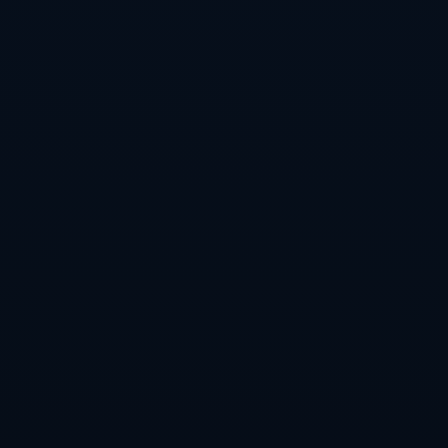
对于汉诺威96来说，本场比赛的关键在于如何有效地限制