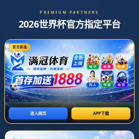
公司新闻
行业资讯