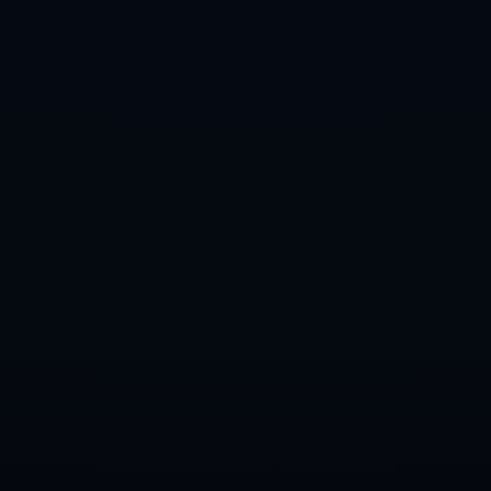
这场阿森纳与莱斯特城的对决不仅仅是一场普通的比赛，更
上一篇:
英超第10輪萊斯特城0-2阿森納 加布裏埃爾首開紀錄S羅建
功.
下一篇:
更好满足老年人消费新期待——相关部门负责人回应社会