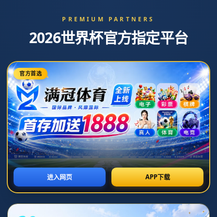
公司新闻
行业资讯