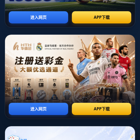
### **沙特绝杀：不仅是技战术的较量，更是心理的考验** 
整场比赛，中国U20队在面对经验更加丰富、技战术更加
球机会完成绝杀。当终场哨声吹响时，许多中国球迷屏息的心瞬
### **中国女球迷的眼泪：情感的爆发与期待的破灭**  
这场悲情的比赛不仅属于球员，也属于场边助威的每一位球
的热切期盼。*球迷的情感有时恰恰是失败的最佳见证者，他们用
### **青训之路为何坎坷：人才断层与“关键时刻掉链子”**  