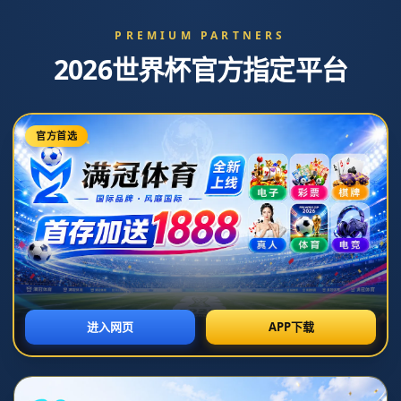
公司新闻
行业资讯