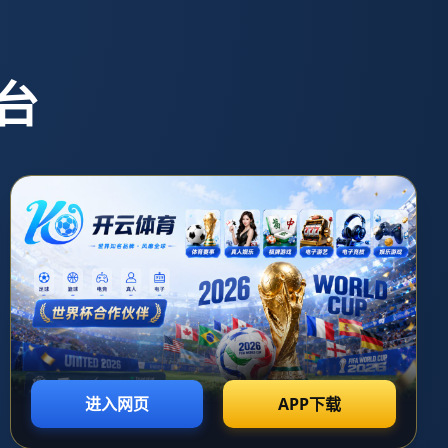
们
产品服务
新闻资讯
联系方式
>
首页
新闻动态