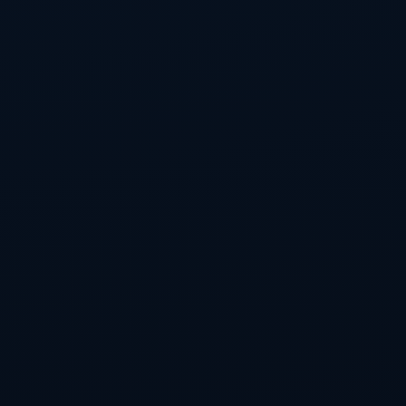
得尤为重要。以下是几种针对青少年运动员的现实出路：
选择。退役后，他们可以凭借技战术积累和运动经验，从事教练或体