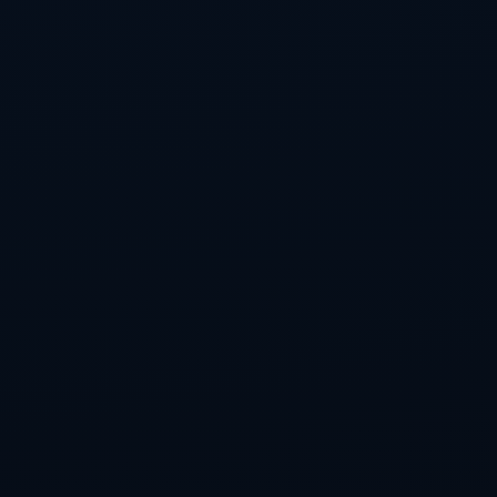
运动康复、体能训练**等专业方向转型。在全民健身和健康产业蓬