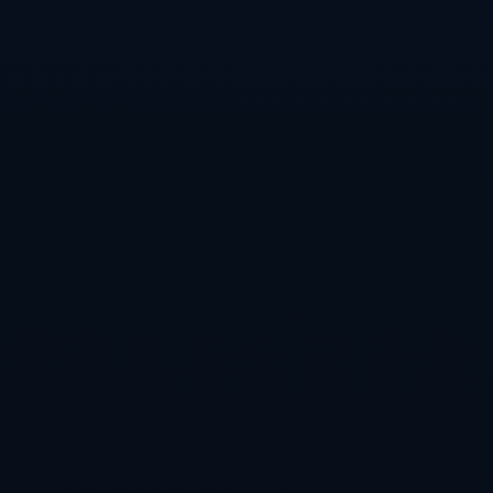
利物浦本赛季展现出更加强大的**战术纪律和执行力**
防的定海神针。
**2. 前锋高效输出：萨拉赫扛起攻势大旗**