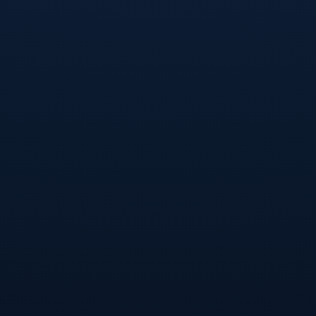
在英超第六轮的一场焦点大战中，利物浦队以**3-1逆
的关键看点，探讨利物浦队为何能够在英超中持续领跑。
### **比赛综述：从落后到逆风翻盘**
比赛一开始，莱斯特城显然有备而来。他们通过高强度的逼抢
第40分钟，萨拉赫用一次高难度的过人和传中创造机会，
### **团队作战：利物浦的胜利密码**
**1. 战术执行力：紧扣赛季节奏**