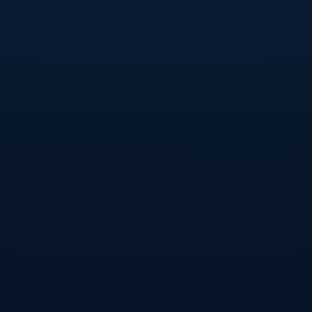
以往的许多赛事结果已证明，细节上的调整确实能在无形中
利的**基石**。