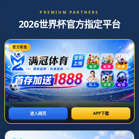
公司新闻
行业资讯