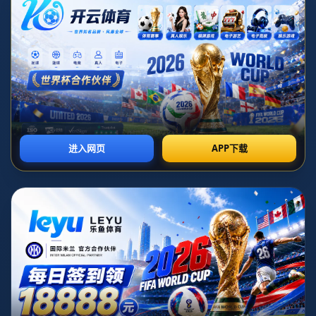
新闻动态
**前言**
在每次国际赛事中，足球运动员的准备工作总能引发广泛关注
**主题：专注细节，提升表现**