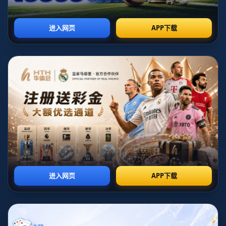
在任何大型国际赛事之前，**中国国家足球队**都会格外
**饮食：饺子的战略意义**
**饺子**在中国文化中不仅仅是一种美食，更被视为一
国足成员一种熟悉感，**提升心理舒适度**及归属感。这种信
**住宿：单人间的心理调适**
除了饮食安排，中国国家队对**住宿条件**也进行了精心
*，提高在赛场上的决策能力。