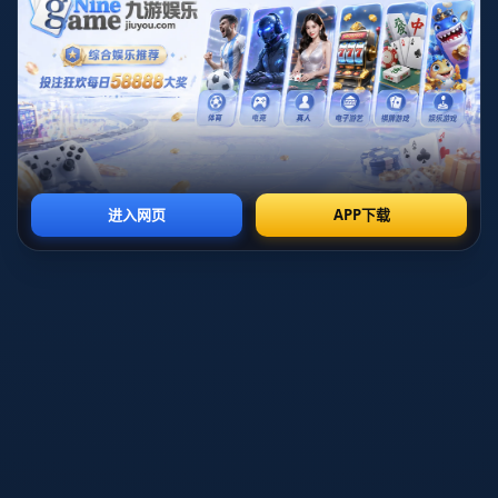
**案例分析：成功之匙**