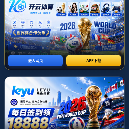
新闻动态
**突发：山东泰山意外退赛亚冠！真相揭秘！**
在体育界，令人措手不及的消息无疑是球迷们最不愿意听到
**前言：昂扬斗志突然偃旗息鼓**