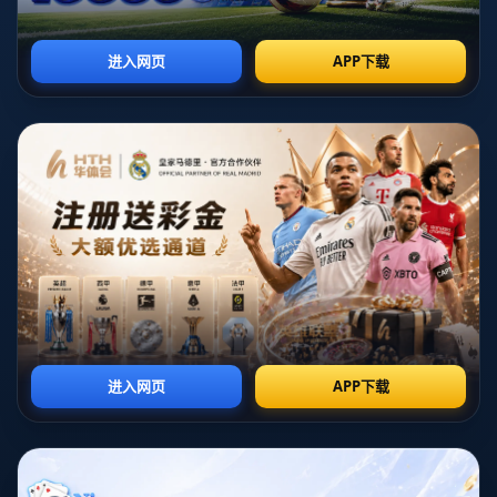
### **普陀游泳学校，助你的潜力无限激发**
位于上海普陀的这所游泳学校，以**培养未来泳坛新星*
**学校亮点：**
1. **专业教练团队**：多位高级游泳教练，部分教练更有
2. **现代化教学设施**：恒温泳池全年开放，水质经过严
3. **个性化培养方案**：根据学员体能和水平量身定制