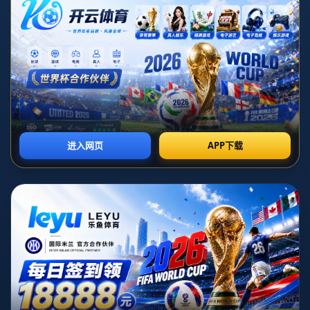
新闻动态
**未来的游泳新星看过来！普陀这所游泳学校招生啦！**
你是否对泳池的碧波荡漾心生向往？是否梦想成为下一个站
趣，那么这将是他们踏入游泳新天地的绝佳起点！