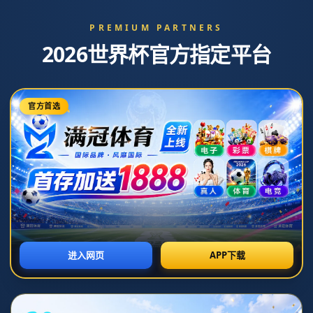
公司新闻
行业资讯