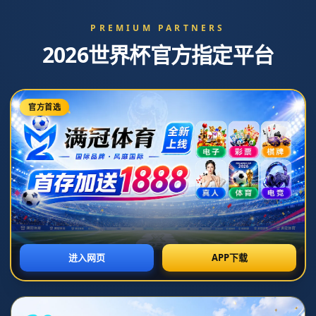
公司新闻
行业资讯