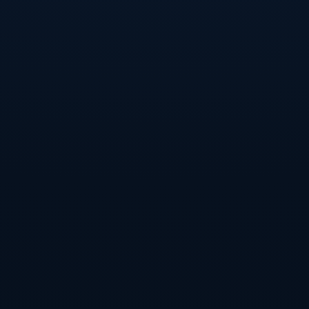
本菲卡作为葡萄牙超级联赛的传统豪门，长期以来在联赛中