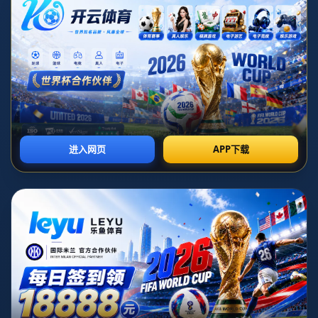
新闻动态
**【原创】足球彩票预测：周六026葡超 本菲卡VS布拉加** 