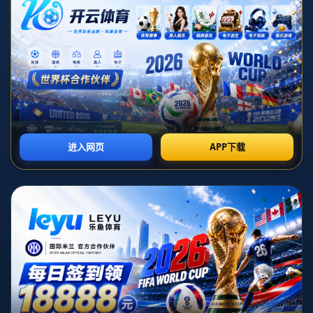
新闻动态
**瓦格纳和施罗德将任巴黎奥运会开幕式德国代表团持旗手*
在即将到来的巴黎奥运会中，德国代表团无疑将成为全球瞩
上为德国展现最美丽的风采。