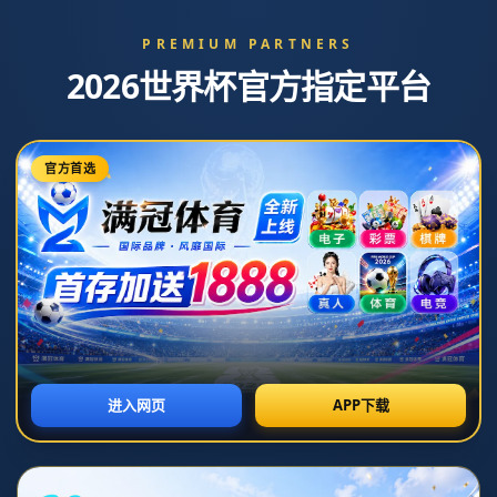
公司新闻
行业资讯