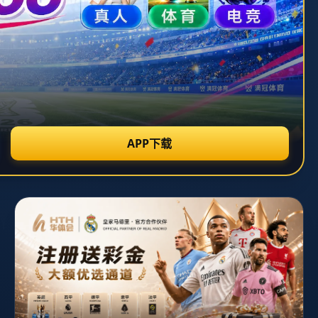
态
英媒：昆达表态
**昆达表态愿意加盟曼联，门德斯助力推进交易达成新契机**  
随着冬季转会窗口的临近，**转会市场**再度掀起波澜。据权威
级经纪人豪尔赫·门德斯亲自介入此次交易，这将极大加速相关谈判的