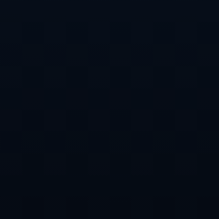
### 市场反响与挑战  
当然，这笔交易虽然看似前景美好，但也依然存在潜在挑战。一方
需要考虑的问题。然而，曼联近年来致力于构建年轻和富有生机的阵容
*总之，随着昆达明确态度以及门德斯鼎力协助，曼联有望在这个转