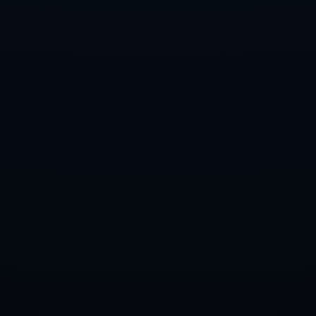
篇:
马卡：罗比尼奥希望通过法律途径，将刑期改为半开放式监管.
篇:
盤點2022卡塔爾世界杯崛起之星.