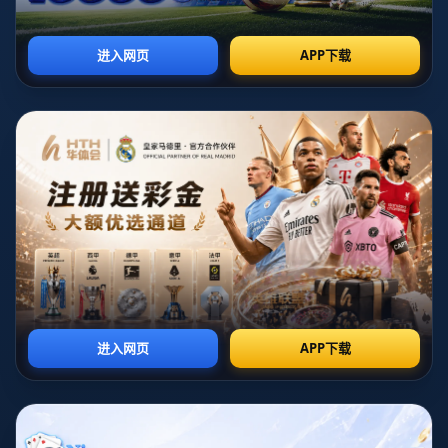
---
### 激烈交锋：平局却不失精彩
在圣西罗球场，**AC米兰和罗马为球迷奉献了一场高强
比分改写。
尽管本场比赛最终以平局结束，但场上的**数据表现足以体
---