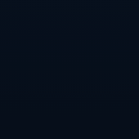
### 球员表现：个人闪光点与遗憾交织
赛后分析，不少球迷对于各自球员的表现津津乐道。AC米
而罗马则在球员配合上展现了团队协作的优势。**迪巴拉
---
### 比赛影响：欧战冲刺的关键一战