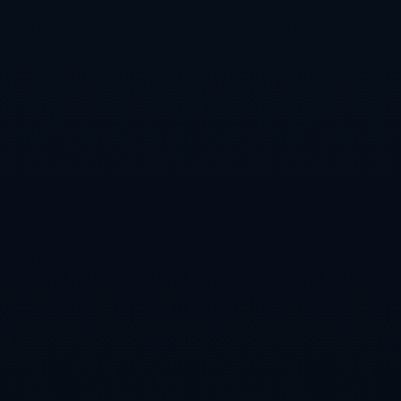
本场比赛的平局不仅让两支球队各拿一分，对于本赛季意甲
**案例分析：与之对比，国际米兰近期连战连捷，而尤文
---
### 小结瞬间：经典而遗憾的较量
对于球迷来说，本场比赛虽以平局收尾，但却充满了看点，
充满悬念，让我们拭目以待。