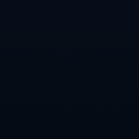
在安切洛蒂的带领下，皇家马德里始终保持在顶级俱乐部之列。他
里队坚韧不拔精神的见证。