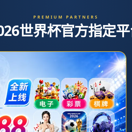
首页
关于我