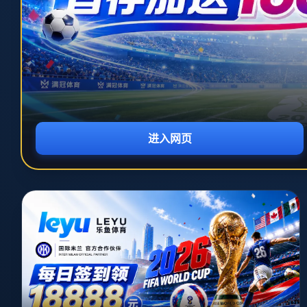
新闻动态
NEWS
新闻动
公司新闻
行业资讯
联系方式
0832-7130165
15060868543
天津市市辖区东丽区航
空新城