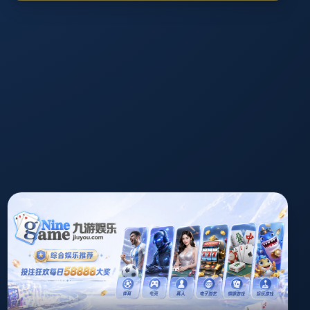
22／23賽季歐冠第3輪皇家馬德裏2-1頓
发布日期：2026
-1的比分力克顿涅茨克矿工，不仅延续了其在欧冠赛场上的强势表现