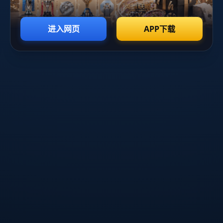
**皇家马德里的表现再度引领潮流**
皇家马德里在这场比赛中继续展现其无与伦比的统治力。凭借本泽
安切洛蒂距离“最成功教练”仅有一步之遥。
**安切洛蒂的辉煌教练生涯**
安切洛蒂的教练生涯充满了传奇色彩。他在多个顶级俱乐部中都取
蒂距离他职业生涯的又一个里程碑更加接近了。
_**分析安切洛蒂的战术变革**_
皇家马德里的成功离不开安切洛蒂的战术调整和灵活部署。本赛季