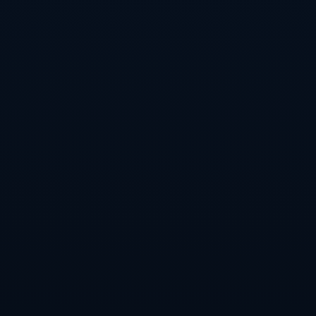
**本次胜利的意义**