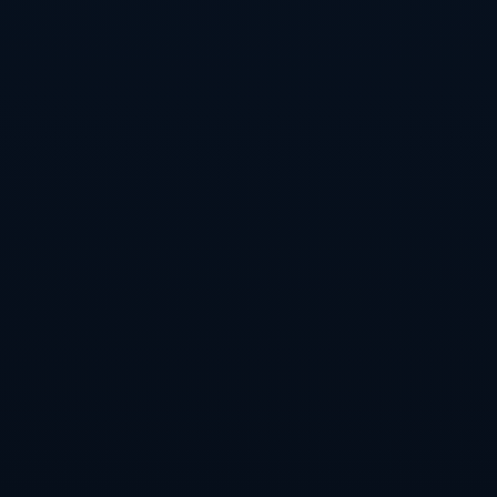
这为湖人的团队合作奠定了坚实的基础。
**战术布局与团队协作**
湖人队的成功不仅仅依赖于詹姆斯的个人能力，更体现了整
机会，为詹姆斯和队友创造了良好的得分时机。
**对湖人队未来赛季的启示**
此次湖人客场战胜开拓者，不仅为球队增添了信心，对未
大的胜算。