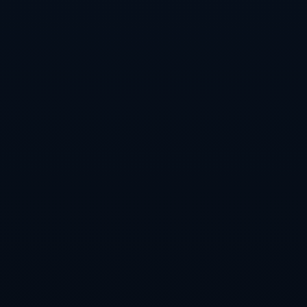
**案例分析：詹姆斯与其他巨星对比**
在谈及詹姆斯的表现时，不得不提到他与当今其他NBA巨
质不仅帮助湖人队克服对手带来的压力，也为年轻一代球员树