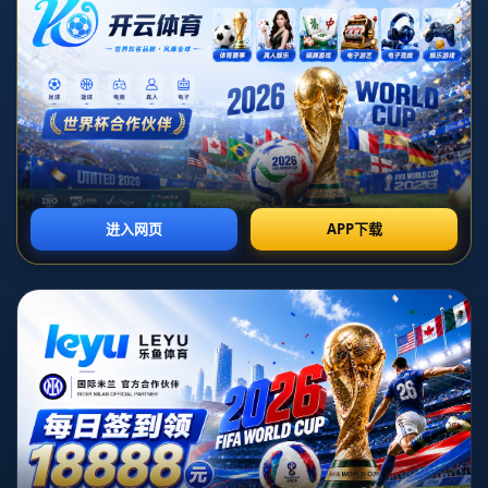
新闻动态
**中国队首夺钢架雪车世界杯混合团体冠军：书写冰雪传奇
近年来，中国冬季运动项目实现了迅猛发展，频频在国际赛
成就，更是中国冬季项目多年深耕细作的集中体现。