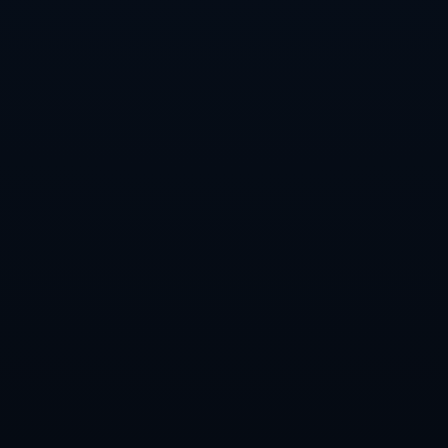
中国钢架雪车队的崛起绝非偶然，而是技术积累与科学训
与此同时，中国队在选材和分工方面也体现了科学性。此次
更是对团队凝聚力和教练组智慧的集中检验。
### **中国冰雪运动崛起的背后力量**
中国钢架雪车项目的成功，让人不禁联想到近年来中国冰雪
短了与传统冰雪强国的差距，更成功实现了反超。
*值得注意的是，积极“走出去”也是中国队崛起的重要因