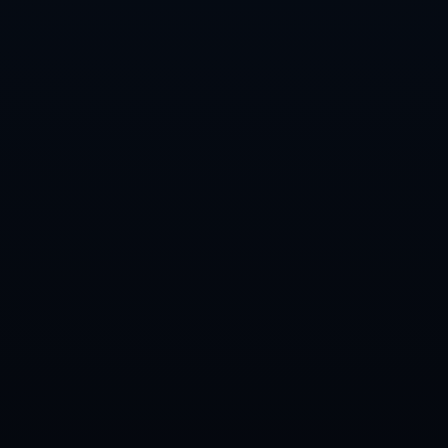
### **更多期待：中国冰雪运动未来可期**
**中国队首次夺得钢架雪车世界杯混合团体冠军**，不
随着北京冬奥带动的“冰雪热潮”持续发酵，中国队还将在
上一篇:
新諾坎普榮獲2023 IAA國際建築獎，巴薩體育場再次嶄露
風采.
下一篇:
跳水之美，运动员以优雅的姿态演绎水上舞蹈.