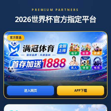
公司新闻
行业资讯