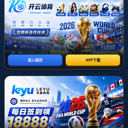
新闻动态
**晋级决赛！羽毛球亚团赛中国队3比2战胜日本队：一场激
在2023年的亚团羽毛球赛上，中国队与日本队进行了令
呢？