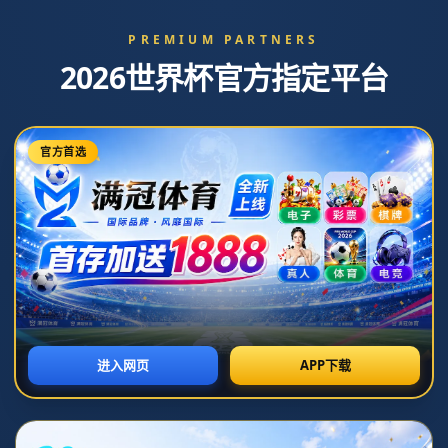
公司新闻
行业资讯