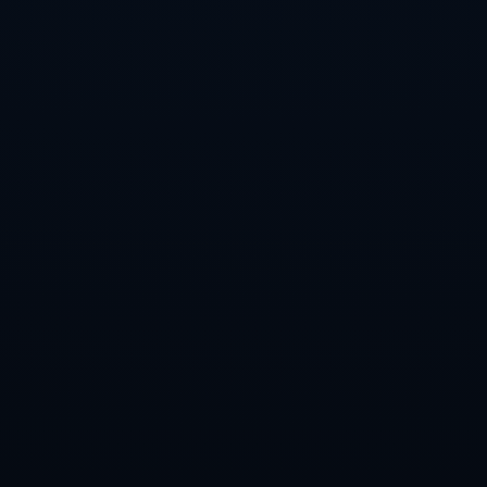
**节奏明快的节目编排**
节目编排的成功在于其节奏感与观赏性的完美平衡。此次开
得在线直播瞬间吸引了大量观众的目光。
**周密的筹备工作**
举世瞩目的开幕式之所以能顺利进行，离不开幕后工作人员
**实际案例中的成功模式**