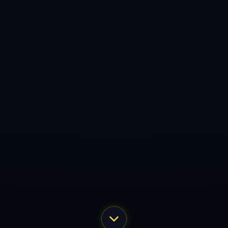
以韩国平昌冬奥会为例，其开幕式因成功结合动态影像和音
力。
总之，第九届亚冬会开幕式的成功，不仅是对东道主国家组织
上一篇:
伍鹏在运动攀岩男子速度赛中夺银.
下一篇:
中超第21輪滄州雄獅2-0大連人 奧斯卡兩球博阿滕傷退.
关于我们
产品服务
新闻资讯
联系方式