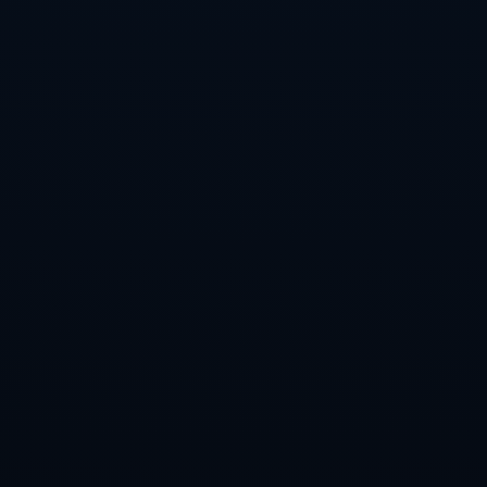
近年来，全民健身已经上升为国家战略。国务院多次强调，
此外，天心区的这种模式也值得其他城市和区域借鉴。一方
水。  