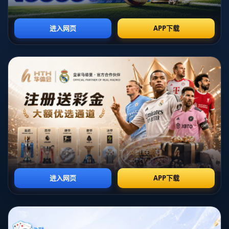
天心区在构建“15分钟健身圈”的道路上又迈进了一大步，
真正做到了“亲民”。  
市民可以通过在线预约的方式提前安排运动时间，不仅提高了
### **免费开放：让资源真正服务于市民**  
众所周知，学校的体育场馆平时资源丰富，但假期里大多处于
例如，家住天心区桂井路的刘先生曾为寻找合适的运动场所
**这样的案例**也并不罕见。不少家长表示，学校的场馆