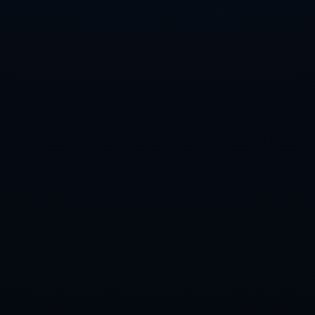
更值得注意的是，为了保证场馆开放的有序安全，天心区的
### **注意事项：享受福利也要遵守规则**  
尽管免费开放政策带来了众多利好，也提醒市民在享受这一
学校场馆硬件质量高、价格亲民，此次寒假免费开放行动，
*关键词：天心区 体育场馆 免费开放 寒假预约 健身政策*
上一篇:
网球联合杯美国队与波兰队会师决赛.
下一篇:
欧冠官推怒赞：当年里贝里这脚风骚转移惊呆蓝军众将.