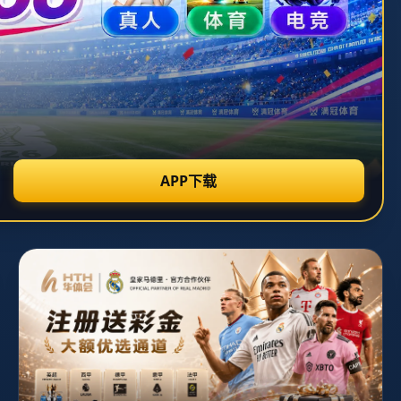
态
**麥穗豐：廣州展現希望之光，年輕球員若能突破自我將助球隊走向勝
**前言：**  
廣州足球隊近年來的表現牽動著無數球迷的心，雖正處於一段陣痛