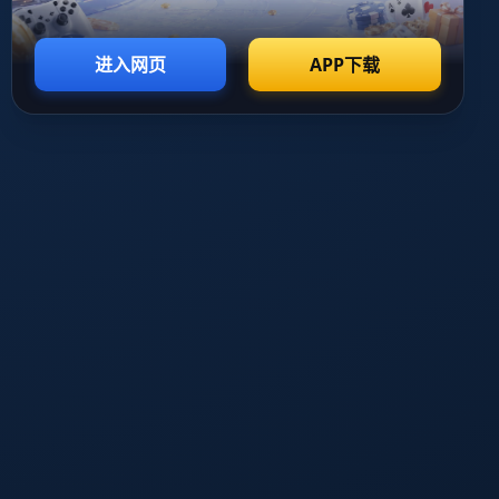
的挑戰精神、不懼失敗的心態，宛如驕陽下的麥穗展現生命的韌性。*