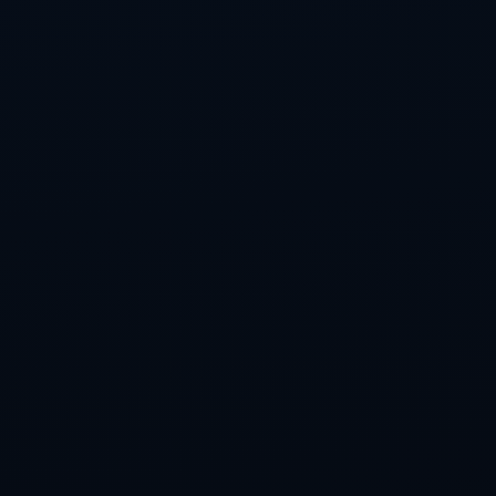
失誤而陷入自責，這會影響他們的後續發揮。因此，教練團隊應該重視心
。例如，廣州隊內的一位前鋒球員王宇（化名），已經展現了在門前搶