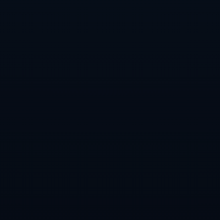
1. **心理素質的提升是當務之急**：年輕球員通常容易因比賽
2. **技術能力需精益求精**：在技術上不斷打磨是突破的核心