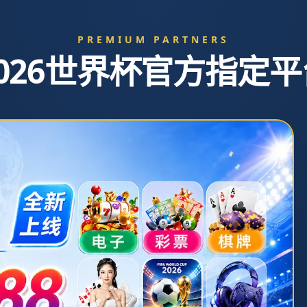
首页
关于我