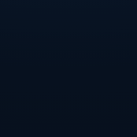
沃克是英格兰优秀的边后卫，以其稳定的发挥和出色的速度
**下周东京的谈判**成为此次转会的重要节点。拜仁高
然而，值得注意的是，有消息指出**沃克与帕瓦尔之间的